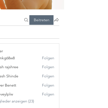
Beitreten
er
5nkg68w8
Folgen
8w8
esh rajshree
Folgen
esh Shinde
Folgen
ver Benett
Folgen
veylplw
Folgen
plw
glieder anzeigen (23)