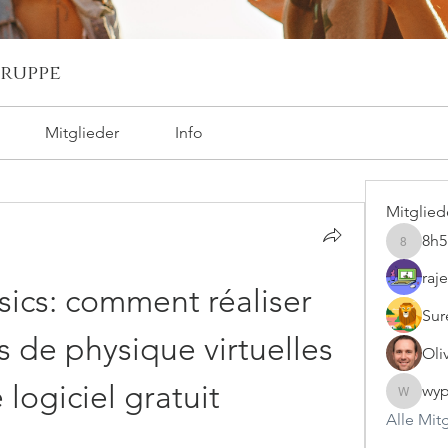
ruppe
Mitglieder
Info
Mitglied
8h
8h5nkg6
raj
ics: comment réaliser 
Sur
 de physique virtuelles 
Oli
 logiciel gratuit
wyp
wypveyl
Alle Mit