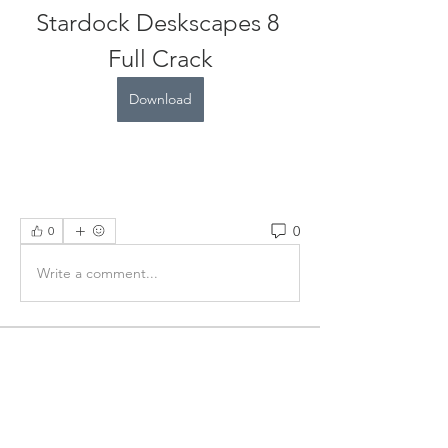
Stardock Deskscapes 8 
Full Crack
Download
0
0
Write a comment...
Info
Willkommen in der Gruppe! Hier
können sich Mitglieder austau
...
Weiterlesen