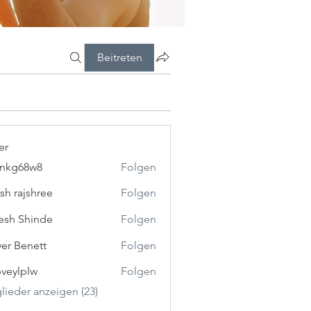
Beitreten
er
5nkg68w8
Folgen
8w8
esh rajshree
Folgen
esh Shinde
Folgen
ver Benett
Folgen
veylplw
Folgen
plw
glieder anzeigen (23)