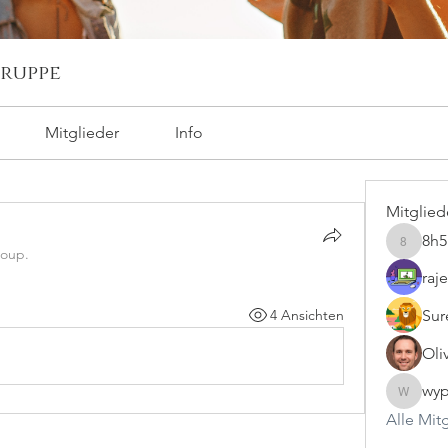
ruppe
Mitglieder
Info
Mitglied
8h
8h5nkg6
roup.
raj
4 Ansichten
Sur
Oli
wyp
wypveyl
Alle Mit