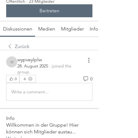
Öffentlich
·
23 Mitglieder
Beitreten
Diskussionen
Medien
Mitglieder
Info
Zurück
wypveylplw
wypveylplw
28. August 2025
·
joined the
group.
0
0
Write a comment...
Info
Willkommen in der Gruppe! Hier
können sich Mitglieder austau
...